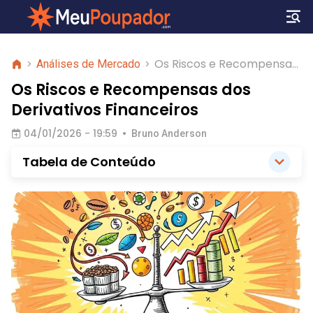
Os Riscos e Recompensas
>
Análises de Mercado
>
dos Derivativos
Os Riscos e Recompensas dos
Financeiros
Derivativos Financeiros
04/01/2026 - 19:59
•
Bruno Anderson
Tabela de Conteúdo