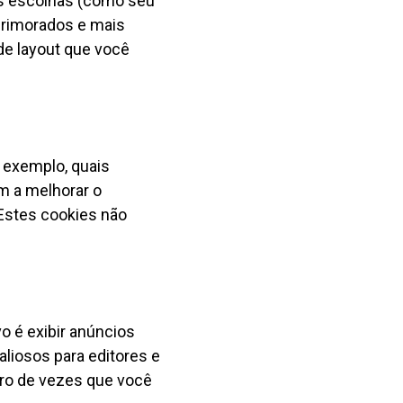
s escolhas (como seu
primorados e mais
de layout que você
 exemplo, quais
m a melhorar o
 Estes cookies não
o é exibir anúncios
aliosos para editores e
ero de vezes que você