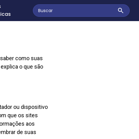
s
icas
e saber como suas
 explica o que são
dor ou dispositivo
om que os sites
nformações aos
lembrar de suas