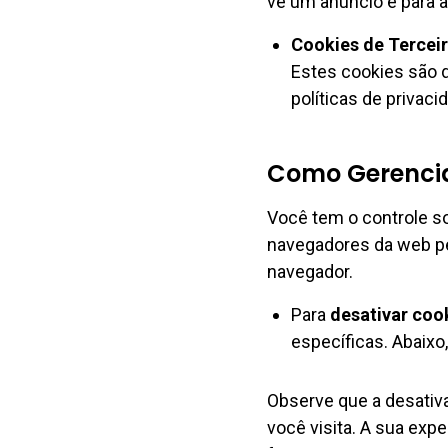
vê um anúncio e para a
Cookies de Terceir
Estes cookies são d
políticas de privaci
Como Gerencia
Você tem o controle so
navegadores da web pe
navegador.
Para
desativar coo
específicas. Abaix
Observe que a desativa
você visita. A sua exp