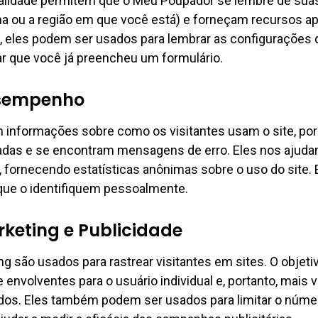
alidade permitem que o Meu Poupador se lembre de sua
ma ou a região em que você está) e forneçam recursos a
, eles podem ser usados para lembrar as configurações 
ar que você já preencheu um formulário.
esempenho
 informações sobre como os visitantes usam o site, por
tadas e se encontram mensagens de erro. Eles nos ajuda
 fornecendo estatísticas anônimas sobre o uso do site.
ue o identifiquem pessoalmente.
keting e Publicidade
g são usados para rastrear visitantes em sites. O objetiv
envolventes para o usuário individual e, portanto, mais v
ados. Eles também podem ser usados para limitar o núm