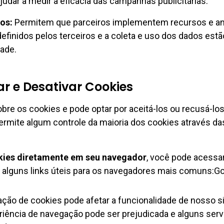
judar a medir a eficácia das campanhas publicitárias.
os:
Permitem que parceiros implementem recursos e anú
efinidos pelos terceiros e a coleta e uso dos dados estã
dade.
r e Desativar Cookies
bre os cookies e pode optar por aceitá-los ou recusá-los
rmite algum controle da maioria dos cookies através da
kies diretamente em seu navegador
, você pode acessa
o, alguns links úteis para os navegadores mais comuns:
ção de cookies pode afetar a funcionalidade de nosso si
eriência de navegação pode ser prejudicada e alguns se