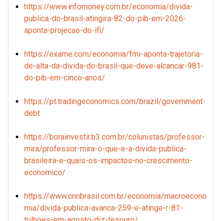
https://www.infomoney.com.br/economia/divida-
publica-do-brasil-atingira-82-do-pib-em-2026-
aponta-projecao-do-ifi/
https://exame.com/economia/fmi-aponta-trajetoria-
de-alta-da-divida-do-brasil-que-deve-alcancar-981-
do-pib-em-cinco-anos/
https://pt.tradingeconomics.com/brazil/government-
debt
https://borainvestir.b3.com.br/colunistas/professor-
mira/professor-mira-o-que-e-a-divida-publica-
brasileira-e-quais-os-impactos-no-crescimento-
economico/
https://www.cnnbrasil.com.br/economia/macroecono
mia/divida-publica-avanca-259-e-atinge-r-81-
trilhoes-em-agosto-diz-tesouro/