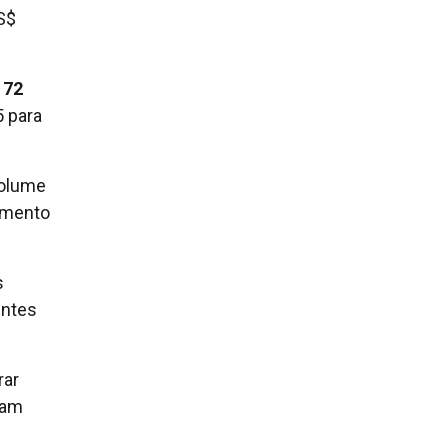
S$
 72
5 para
volume
tamento
s
entes
rar
ram