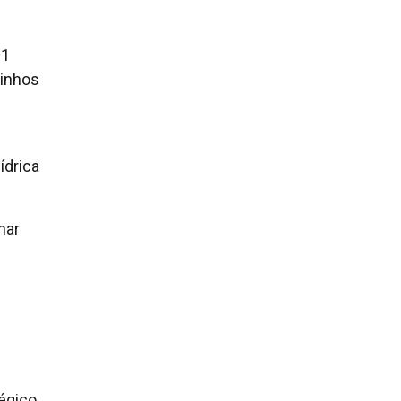
21
minhos
ídrica
har
égico