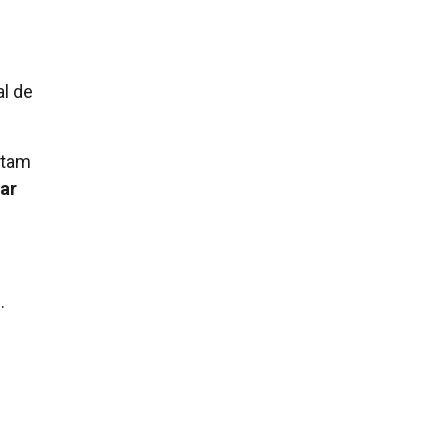
al de
ctam
ar
.