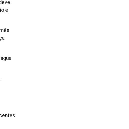
 deve
io e
 mês
ça
 água
.
scentes