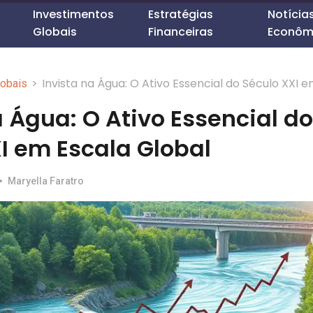
Investimentos
Estratégias
Notícia
Globais
Financeiras
Econôm
>
Invista na Água: O Ativo Essencial do Século XXI 
lobais
Escala Global
a Água: O Ativo Essencial do
I em Escala Global
•
Maryella Faratro