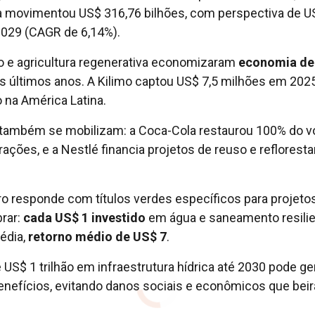
a movimentou US$ 316,76 bilhões, com perspectiva de U
2029 (CAGR de 6,14%).
ão e agricultura regenerativa economizaram
economia de
 últimos anos. A Kilimo captou US$ 7,5 milhões em 202
 na América Latina.
também se mobilizam: a Coca-Cola restaurou 100% do 
ções, e a Nestlé financia projetos de reuso e reflores
o responde com títulos verdes específicos para projeto
brar:
cada US$ 1 investido
em água e saneamento resili
édia,
retorno médio de US$ 7
.
US$ 1 trilhão em infraestrutura hídrica até 2030 pode ge
enefícios, evitando danos sociais e econômicos que bei