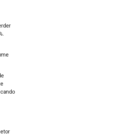
erder
%.
lume
de
te
dicando
etor