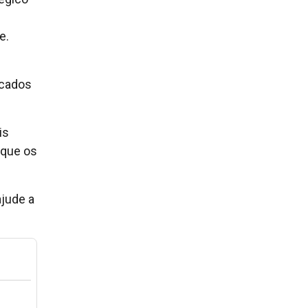
e.
icados
is
 que os
ajude a