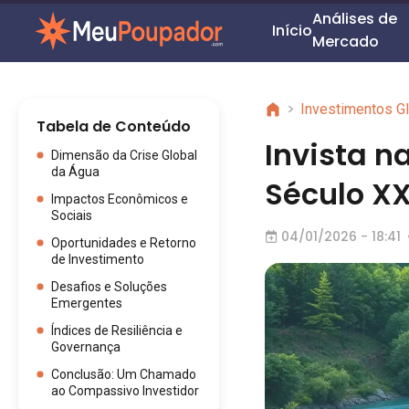
Análises de
Início
Mercado
>
Investimentos G
Tabela de Conteúdo
Invista n
Dimensão da Crise Global
da Água
Século XX
Impactos Econômicos e
Sociais
04/01/2026 - 18:41
Oportunidades e Retorno
de Investimento
Desafios e Soluções
Emergentes
Índices de Resiliência e
Governança
Conclusão: Um Chamado
ao Compassivo Investidor