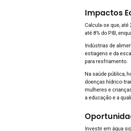
Impactos E
Calcula-se que, até
até 8% do PIB, enqu
Indústrias de alime
estiagens e da esc
para resfriamento.
Na saúde pública, h
doenças hídrico-tr
mulheres e crianças
a educação e a quali
Oportunida
Investir em água si