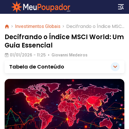
Decifrando o Índice MSCI
>
Investimentos Globais
>
World: Um Guia Essencial
Decifrando o Índice MSCI World: Um
Guia Essencial
01/01/2026 - 11:25
•
Giovanni Medeiros
Tabela de Conteúdo