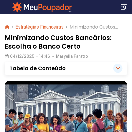
Minimizando Custos
>
Estratégias Financeiras
>
Bancários: Escolha o
Minimizando Custos Bancários:
Banco Certo
Escolha o Banco Certo
04/12/2025 - 14:46
•
Maryella Faratro
Tabela de Conteúdo