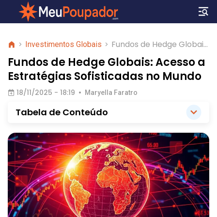
Fundos de Hedge Globais:
>
Investimentos Globais
>
Acesso a Estratégias
Fundos de Hedge Globais: Acesso a
Sofisticadas no Mundo
Estratégias Sofisticadas no Mundo
18/11/2025 - 18:19
•
Maryella Faratro
Tabela de Conteúdo