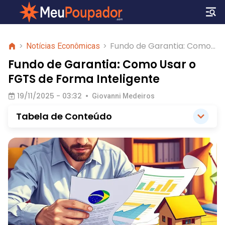
Fundo de Garantia: Como
>
Notícias Econômicas
>
Usar o FGTS de Forma
Fundo de Garantia: Como Usar o
Inteligente
FGTS de Forma Inteligente
19/11/2025 - 03:32
•
Giovanni Medeiros
Tabela de Conteúdo